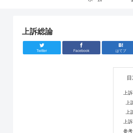
上訴総論
Twitter
Facebook
はてブ
目
上訴
上
上
上訴
参考