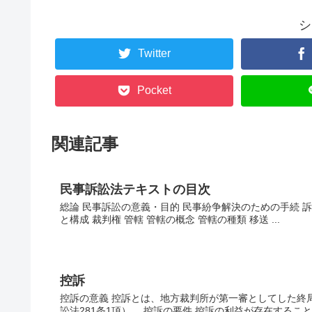
シ
Twitter
Pocket
関連記事
民事訴訟法テキストの目次
総論 民事訴訟の意義・目的 民事紛争解決のための手続 訴
と構成 裁判権 管轄 管轄の概念 管轄の種類 移送 ...
控訴
控訴の意義 控訴とは、地方裁判所が第一審としてした終
訟法281条1項）。 控訴の要件 控訴の利益が存在すること