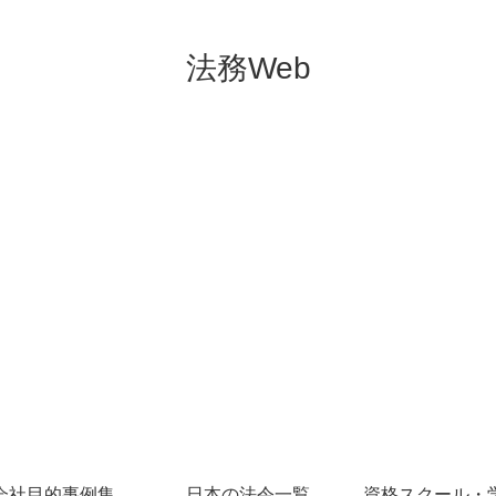
法務Web
会社目的事例集
日本の法令一覧
資格スクール・