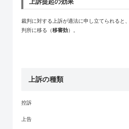
上訴提起の効果
裁判に対する上訴が適法に申し立てられると
判所に移る（
移審効
）。
上訴の種類
控訴
上告