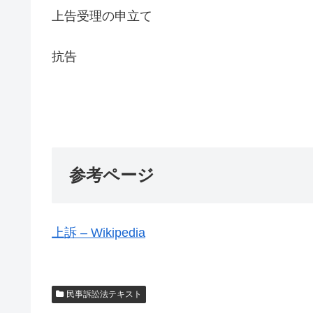
上告受理の申立て
抗告
参考ページ
上訴 – Wikipedia
民事訴訟法テキスト