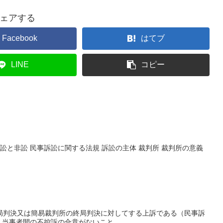
ェアする
Facebook
はてブ
LINE
コピー
訟と非訟 民事訴訟に関する法規 訴訟の主体 裁判所 裁判所の意義
局判決又は簡易裁判所の終局判決に対してする上訴である（民事訴
 当事者間の不控訴の合意がないこと ...