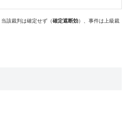
、当該裁判は確定せず（
確定遮断効
）、事件は上級裁